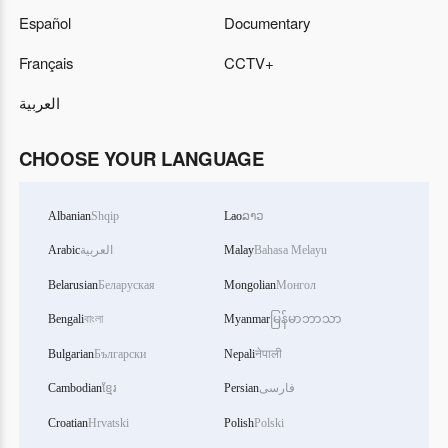
Español
Documentary
Français
CCTV+
العربية
CHOOSE YOUR LANGUAGE
Albanian
Shqip
Lao
ລາວ
Arabic
العربية
Malay
Bahasa Melayu
Belarusian
Беларуская
Mongolian
Монгол
Bengali
বাংলা
Myanmar
မြန်မာဘာသာ
Bulgarian
Български
Nepali
नेपाली
Cambodian
ខ្មែរ
Persian
فارسی
Croatian
Hrvatski
Polish
Polski