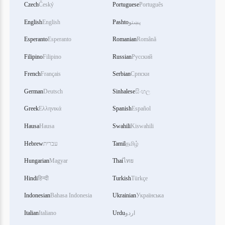
Czech
Český
Portuguese
Português
English
English
Pashto
پښتو
Esperanto
Esperanto
Romanian
Română
Filipino
Filipino
Russian
Русский
French
Français
Serbian
Српски
German
Deutsch
Sinhalese
සිංහල
Greek
Ελληνικά
Spanish
Español
Hausa
Hausa
Swahili
Kiswahili
Hebrew
עברית
Tamil
தமிழ்
Hungarian
Magyar
Thai
ไทย
Hindi
हिन्दी
Turkish
Türkçe
Indonesian
Bahasa Indonesia
Ukrainian
Українська
Italian
Italiano
Urdu
اردو