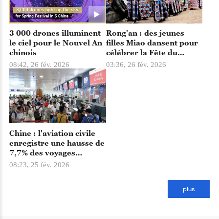
3 000 drones illuminent
Rong'an : des jeunes
le ciel pour le Nouvel An
filles Miao dansent pour
chinois
célébrer la Fête du
Printemps
08:42, 26 fév. 2026
03:36, 26 fév. 2026
Chine : l'aviation civile
enregistre une hausse de
7,7% des voyages
pendant les vacances de
08:23, 25 fév. 2026
la Fête du Printemps
plus