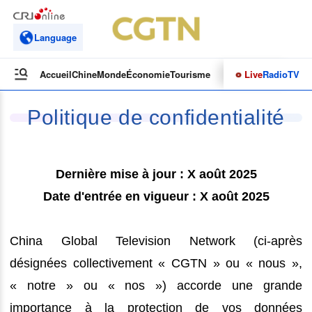
Language
Live
Radio
TV
Accueil
Chine
Monde
Économie
Tourisme
Culture&Sport
Opinions
Politique de confidentialité
Dernière mise à jour : X août 2025
Date d'entrée en vigueur : X août 2025
China Global Television Network (ci-après
désignées collectivement « CGTN » ou « nous »,
« notre » ou « nos ») accorde une grande
importance à la protection de vos données