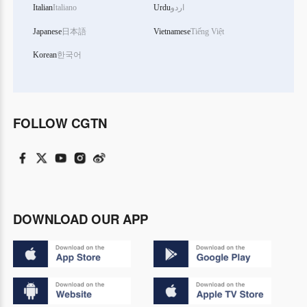
Italian
Italiano
Urdu
اردو
Japanese
日本語
Vietnamese
Tiếng Việt
Korean
한국어
FOLLOW CGTN
DOWNLOAD OUR APP