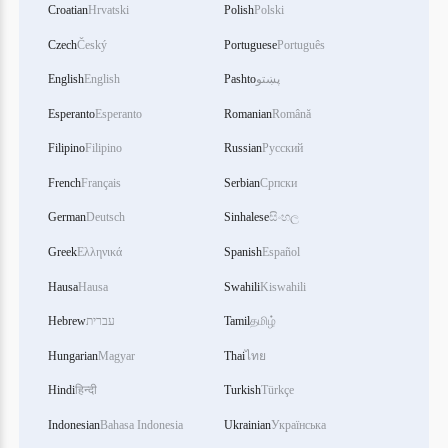
Croatian
Hrvatski
Polish
Polski
Czech
Český
Portuguese
Português
English
English
Pashto
پښتو
Esperanto
Esperanto
Romanian
Română
Filipino
Filipino
Russian
Русский
French
Français
Serbian
Српски
German
Deutsch
Sinhalese
සිංහල
Greek
Ελληνικά
Spanish
Español
Hausa
Hausa
Swahili
Kiswahili
Hebrew
עברית
Tamil
தமிழ்
Hungarian
Magyar
Thai
ไทย
Hindi
हिन्दी
Turkish
Türkçe
Indonesian
Bahasa Indonesia
Ukrainian
Українська