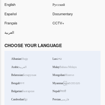
English
Русский
Español
Documentary
Français
CCTV+
العربية
CHOOSE YOUR LANGUAGE
Albanian
Shqip
Lao
ລາວ
Arabic
العربية
Malay
Bahasa Melayu
Belarusian
Беларуская
Mongolian
Монгол
Bengali
বাংলা
Myanmar
မြန်မာဘာသာ
Bulgarian
Български
Nepali
नेपाली
Cambodian
ខ្មែរ
Persian
فارسی