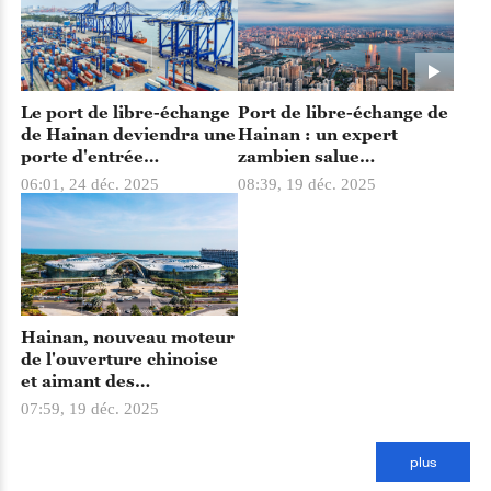
Le port de libre-échange
Port de libre-échange de
de Hainan deviendra une
Hainan : un expert
porte d'entrée
zambien salue
importante de
l'importance des
06:01, 24 déc. 2025
08:39, 19 déc. 2025
l'ouverture de haut
opérations douanières
niveau de la Chine
spéciales
(porte-parole)
Hainan, nouveau moteur
de l'ouverture chinoise
et aimant des
investissements
07:59, 19 déc. 2025
étrangers
plus