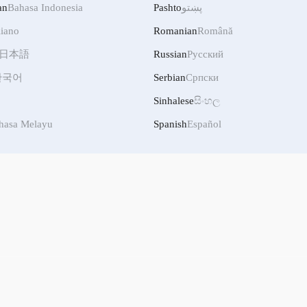
an
Bahasa Indonesia
Pashto
پښتو
liano
Romanian
Română
日本語
Russian
Русский
한국어
Serbian
Српски
Sinhalese
සිංහල
hasa Melayu
Spanish
Español