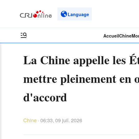
Language
Accueil
Chine
Mo
La Chine appelle les Ét
mettre pleinement en 
d'accord
Chine
·
06:33, 09 juil. 2026