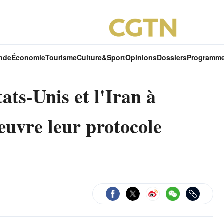
nde
Économie
Tourisme
Culture&Sport
Opinions
Dossiers
Programm
ats-Unis et l'Iran à
œuvre leur protocole