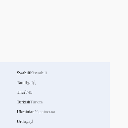
Swahili
Kiswahili
Tamil
தமிழ்
Thai
ไทย
Turkish
Türkçe
Ukrainian
Українська
Urdu
اردو