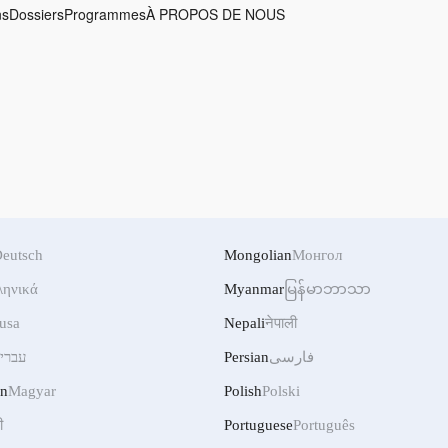
ns
Dossiers
Programmes
À PROPOS DE NOUS
eutsch
Mongolian
Монгол
ληνικά
Myanmar
မြန်မာဘာသာ
usa
Nepali
नेपाली
עברי
Persian
فارسی
an
Magyar
Polish
Polski
ी
Portuguese
Português