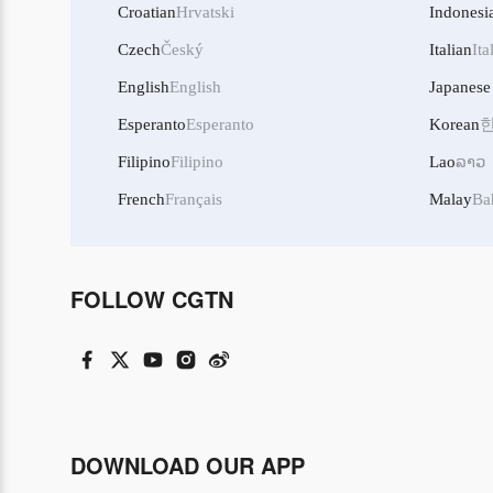
Croatian
Hrvatski
Indonesi
Czech
Český
Italian
Ita
English
English
Japanese
Esperanto
Esperanto
Korean
Filipino
Filipino
Lao
ລາວ
French
Français
Malay
Ba
FOLLOW CGTN
DOWNLOAD OUR APP