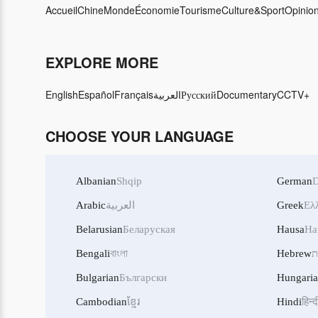
Accueil
Chine
Monde
Économie
Tourisme
Culture&Sport
Opinio
EXPLORE MORE
English
Español
Français
العربية
Русский
Documentary
CCTV+
CHOOSE YOUR LANGUAGE
Albanian
Shqip
German
D
Arabic
العربية
Greek
Ελ
Belarusian
Беларуская
Hausa
Ha
Bengali
বাংলা
Hebrew
ת
Bulgarian
Български
Hungari
Cambodian
ខ្មែរ
Hindi
हिन्द