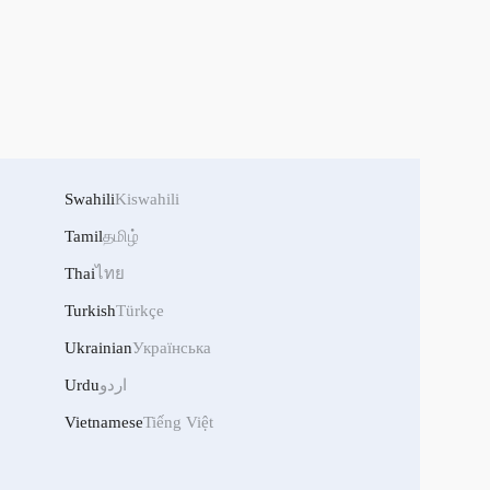
Swahili
Kiswahili
Tamil
தமிழ்
Thai
ไทย
Turkish
Türkçe
Ukrainian
Українська
Urdu
اردو
Vietnamese
Tiếng Việt