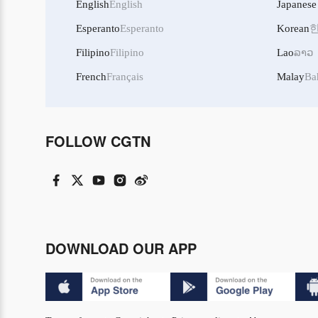
English
English
Japanese
Esperanto
Esperanto
Korean
Filipino
Filipino
Lao
ລາວ
French
Français
Malay
Ba
FOLLOW CGTN
DOWNLOAD OUR APP