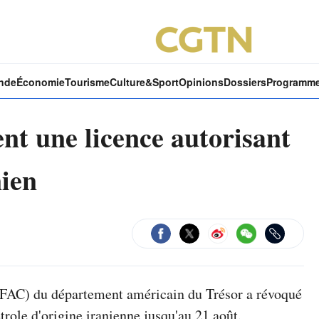
nde
Économie
Tourisme
Culture&Sport
Opinions
Dossiers
Programm
nt une licence autorisant
anien
OFAC) du département américain du Trésor a révoqué
trole d'origine iranienne jusqu'au 21 août.