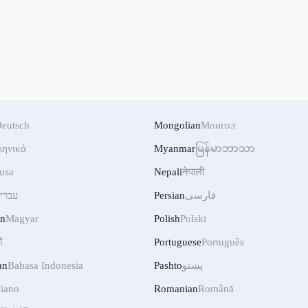
eutsch
Mongolian
Монгол
ληνικά
Myanmar
မြန်မာဘာသာ
usa
Nepali
नेपाली
עברי
Persian
فارسی
an
Magyar
Polish
Polski
ी
Portuguese
Português
an
Bahasa Indonesia
Pashto
پښتو
liano
Romanian
Română