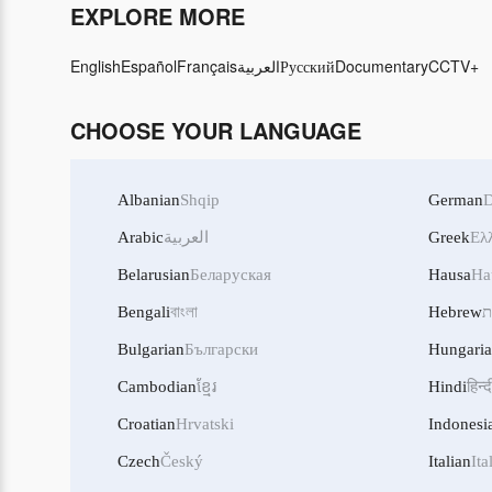
EXPLORE MORE
English
Español
Français
العربية
Русский
Documentary
CCTV+
CHOOSE YOUR LANGUAGE
Albanian
Shqip
German
D
Arabic
العربية
Greek
Ελ
Belarusian
Беларуская
Hausa
Ha
Bengali
বাংলা
Hebrew
ת
Bulgarian
Български
Hungari
Cambodian
ខ្មែរ
Hindi
हिन्द
Croatian
Hrvatski
Indonesi
Czech
Český
Italian
Ita