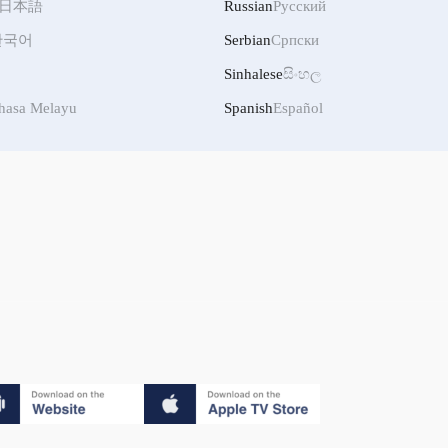
日本語
Russian
Русский
한국어
Serbian
Српски
Sinhalese
සිංහල
hasa Melayu
Spanish
Español