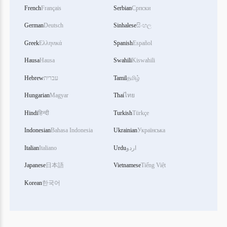
French
Français
Serbian
Српски
German
Deutsch
Sinhalese
සිංහල
Greek
Ελληνικά
Spanish
Español
Hausa
Hausa
Swahili
Kiswahili
Hebrew
עברית
Tamil
தமிழ்
Hungarian
Magyar
Thai
ไทย
Hindi
हिन्दी
Turkish
Türkçe
Indonesian
Bahasa Indonesia
Ukrainian
Українська
Italian
Italiano
Urdu
اردو
Japanese
日本語
Vietnamese
Tiếng Việt
Korean
한국어