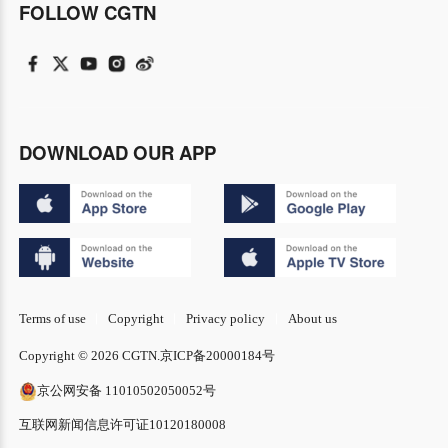
FOLLOW CGTN
DOWNLOAD OUR APP
Terms of use
Copyright
Privacy policy
About us
Copyright © 2026 CGTN.
京ICP备20000184号
京公网安备 11010502050052号
互联网新闻信息许可证10120180008