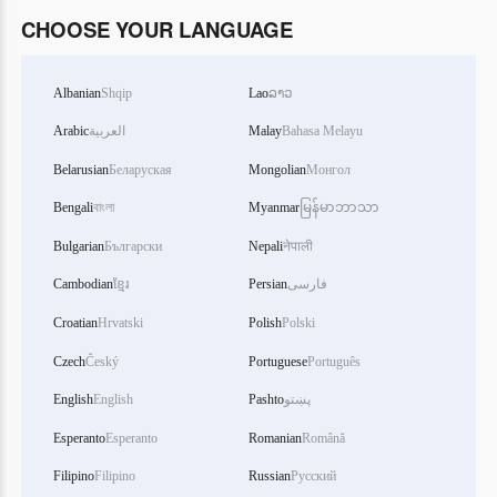
CHOOSE YOUR LANGUAGE
Albanian
Shqip
Lao
ລາວ
Arabic
العربية
Malay
Bahasa Melayu
Belarusian
Беларуская
Mongolian
Монгол
Bengali
বাংলা
Myanmar
မြန်မာဘာသာ
Bulgarian
Български
Nepali
नेपाली
Cambodian
ខ្មែរ
Persian
فارسی
Croatian
Hrvatski
Polish
Polski
Czech
Český
Portuguese
Português
English
English
Pashto
پښتو
Esperanto
Esperanto
Romanian
Română
Filipino
Filipino
Russian
Русский