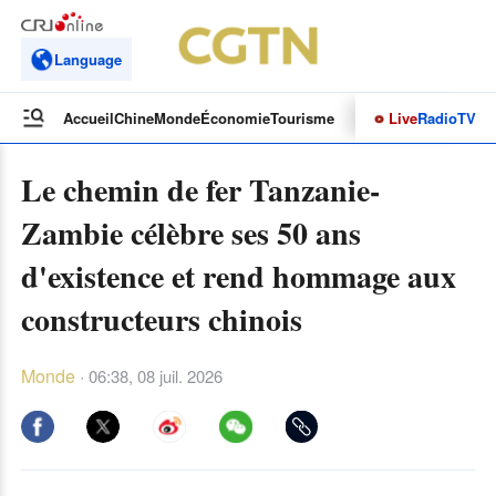
Language
Live
Radio
TV
Accueil
Chine
Monde
Économie
Tourisme
Culture&Sport
Opinions
Le chemin de fer Tanzanie-
Zambie célèbre ses 50 ans
d'existence et rend hommage aux
constructeurs chinois
Monde
·
06:38, 08 juil. 2026