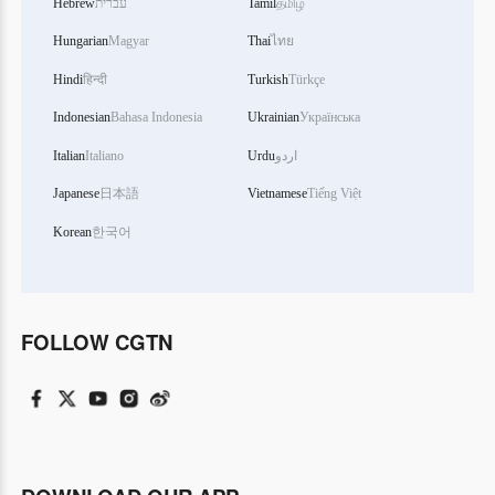
Hebrew
עברית
Tamil
தமிழ்
Hungarian
Magyar
Thai
ไทย
Hindi
हिन्दी
Turkish
Türkçe
Indonesian
Bahasa Indonesia
Ukrainian
Українська
Italian
Italiano
Urdu
اردو
Japanese
日本語
Vietnamese
Tiếng Việt
Korean
한국어
FOLLOW CGTN