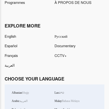
Programmes
À PROPOS DE NOUS
EXPLORE MORE
English
Русский
Español
Documentary
Français
CCTV+
العربية
CHOOSE YOUR LANGUAGE
Albanian
Shqip
Lao
ລາວ
Arabic
العربية
Malay
Bahasa Melayu