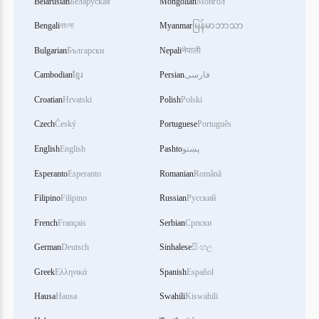
Belarusian
Беларуская
Mongolian
Монгол
Bengali
বাংলা
Myanmar
မြန်မာဘာသာ
Bulgarian
Български
Nepali
नेपाली
Cambodian
ខ្មែរ
Persian
فارسی
Croatian
Hrvatski
Polish
Polski
Czech
Český
Portuguese
Português
English
English
Pashto
پښتو
Esperanto
Esperanto
Romanian
Română
Filipino
Filipino
Russian
Русский
French
Français
Serbian
Српски
German
Deutsch
Sinhalese
සිංහල
Greek
Ελληνικά
Spanish
Español
Hausa
Hausa
Swahili
Kiswahili