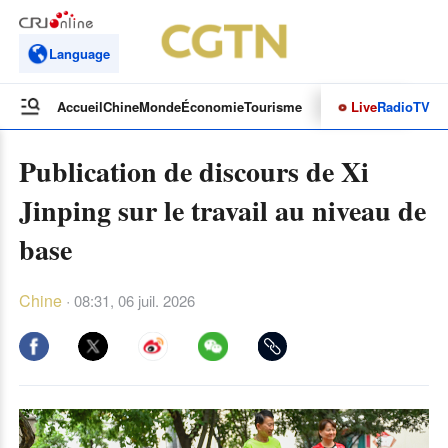
Language
Live
Radio
TV
Accueil
Chine
Monde
Économie
Tourisme
Culture&Sport
Opinions
Publication de discours de Xi
Jinping sur le travail au niveau de
base
Chine
·
08:31, 06 juil. 2026