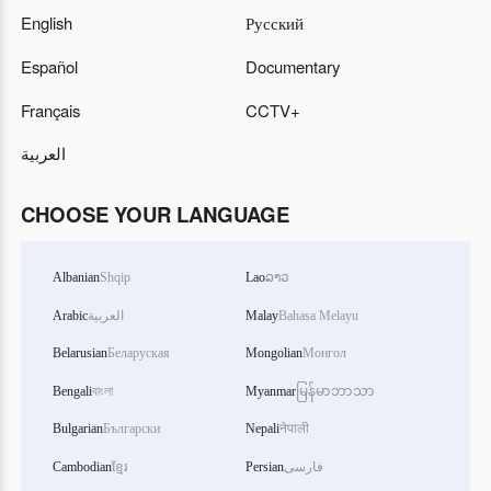
English
Русский
Español
Documentary
Français
CCTV+
العربية
CHOOSE YOUR LANGUAGE
Albanian
Shqip
Lao
ລາວ
Arabic
العربية
Malay
Bahasa Melayu
Belarusian
Беларуская
Mongolian
Монгол
Bengali
বাংলা
Myanmar
မြန်မာဘာသာ
Bulgarian
Български
Nepali
नेपाली
Cambodian
ខ្មែរ
Persian
فارسی