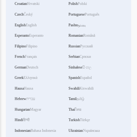
Croatian
Hrvatski
Polish
Polski
Czech
Český
Portuguese
Português
English
English
Pashto
پښتو
Esperanto
Esperanto
Romanian
Română
Filipino
Filipino
Russian
Русский
French
Français
Serbian
Српски
German
Deutsch
Sinhalese
සිංහල
Greek
Ελληνικά
Spanish
Español
Hausa
Hausa
Swahili
Kiswahili
Hebrew
עברית
Tamil
தமிழ்
Hungarian
Magyar
Thai
ไทย
Hindi
हिन्दी
Turkish
Türkçe
Indonesian
Bahasa Indonesia
Ukrainian
Українська