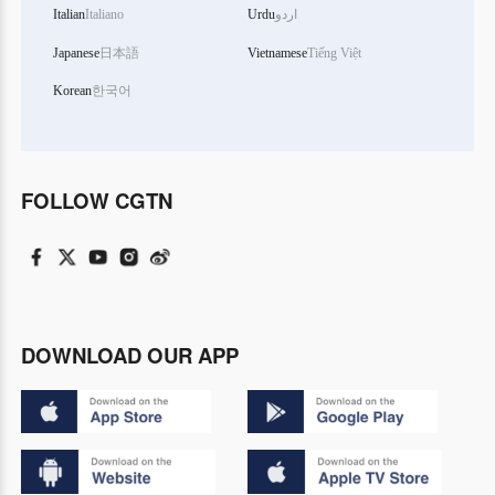
Italian
Italiano
Urdu
اردو
Japanese
日本語
Vietnamese
Tiếng Việt
Korean
한국어
FOLLOW CGTN
DOWNLOAD OUR APP