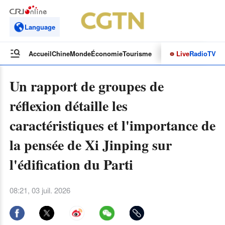
Language
Live
Radio
TV
Accueil
Chine
Monde
Économie
Tourisme
Culture&Sport
Opinions
Un rapport de groupes de
réflexion détaille les
caractéristiques et l'importance de
la pensée de Xi Jinping sur
l'édification du Parti
08:21, 03 juil. 2026