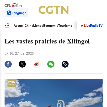
Language
Live
Radio
TV
Accueil
Chine
Monde
Économie
Tourisme
Culture&Sport
Opinions
Les vastes prairies de Xilingol
07:16, 27 juin 2026