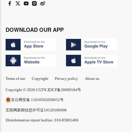
DOWNLOAD OUR APP
Terms of use
Copyright
Privacy policy
About us
Copyright © 2026 CGTN.
京ICP备20000184号
京公网安备 11010502050052号
互联网新闻信息许可证10120180008
Disinformation report hotline: 010-85061466