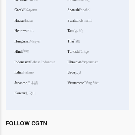
Greek
Ελληνικά
Spanish
Español
Hausa
Hausa
Swahili
Kiswahili
Hebrew
עברית
Tamil
தமிழ்
Hungarian
Magyar
Thai
ไทย
Hindi
हिन्दी
Turkish
Türkçe
Indonesian
Bahasa Indonesia
Ukrainian
Українська
Italian
Italiano
Urdu
اردو
Japanese
日本語
Vietnamese
Tiếng Việt
Korean
한국어
FOLLOW CGTN