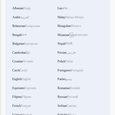
Albanian
Shqip
Lao
ລາວ
Arabic
العربية
Malay
Bahasa Melayu
Belarusian
Беларуская
Mongolian
Монгол
Bengali
বাংলা
Myanmar
မြန်မာဘာသာ
Bulgarian
Български
Nepali
नेपाली
Cambodian
ខ្មែរ
Persian
فارسی
Croatian
Hrvatski
Polish
Polski
Czech
Český
Portuguese
Português
English
English
Pashto
پښتو
Esperanto
Esperanto
Romanian
Română
Filipino
Filipino
Russian
Русский
French
Français
Serbian
Српски
German
Deutsch
Sinhalese
සිංහල