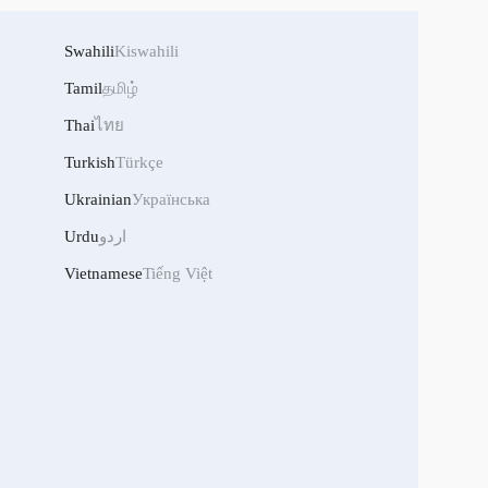
Swahili
Kiswahili
Tamil
தமிழ்
Thai
ไทย
Turkish
Türkçe
Ukrainian
Українська
Urdu
اردو
Vietnamese
Tiếng Việt