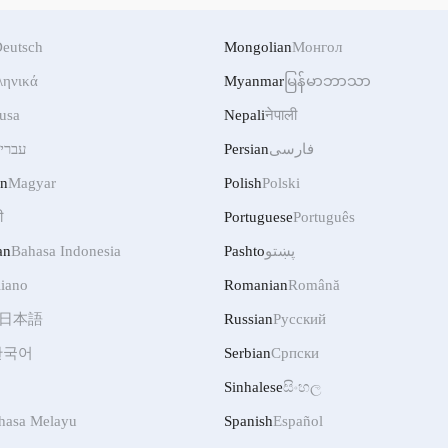
eutsch
Mongolian
Монгол
ληνικά
Myanmar
မြန်မာဘာသာ
usa
Nepali
नेपाली
עברי
Persian
فارسی
an
Magyar
Polish
Polski
ी
Portuguese
Português
an
Bahasa Indonesia
Pashto
پښتو
liano
Romanian
Română
日本語
Russian
Русский
한국어
Serbian
Српски
Sinhalese
සිංහල
hasa Melayu
Spanish
Español