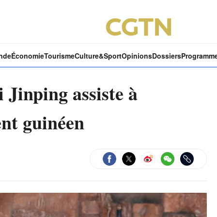
nde
Économie
Tourisme
Culture&Sport
Opinions
Dossiers
Programm
 Jinping assiste à
ent guinéen