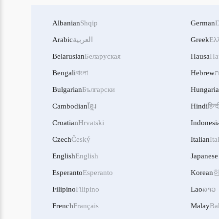
Albanian
Shqip
German
D
Arabic
العربية
Greek
Ελ
Belarusian
Беларуская
Hausa
Ha
Bengali
বাংলা
Hebrew
ת
Bulgarian
Български
Hungari
Cambodian
ខ្មែរ
Hindi
हिन्द
Croatian
Hrvatski
Indonesi
Czech
Český
Italian
Ita
English
English
Japanese
Esperanto
Esperanto
Korean
Filipino
Filipino
Lao
ລາວ
French
Français
Malay
Ba