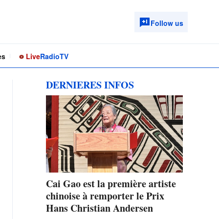
Follow us
es
Live
Radio
TV
DERNIERES INFOS
Cai Gao est la première artiste
chinoise à remporter le Prix
Hans Christian Andersen