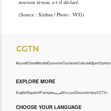
nouveau niveau, a-t-il déclaré.
(Source : Xinhua / Photo : VCG)
Accueil
Chine
Monde
Économie
Tourisme
Culture&Sport
Opinio
EXPLORE MORE
English
Español
Français
العربية
Русский
Documentary
CCTV+
CHOOSE YOUR LANGUAGE