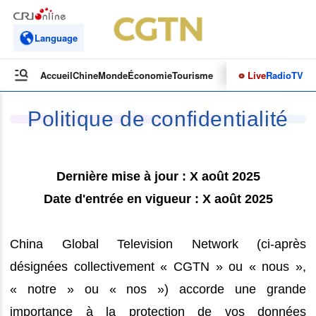
Language
Live
Radio
TV
Accueil
Chine
Monde
Économie
Tourisme
Culture&Sport
Opinions
Politique de confidentialité
Dernière mise à jour : X août 2025
Date d'entrée en vigueur : X août 2025
China Global Television Network (ci-après
désignées collectivement « CGTN » ou « nous »,
« notre » ou « nos ») accorde une grande
importance à la protection de vos données